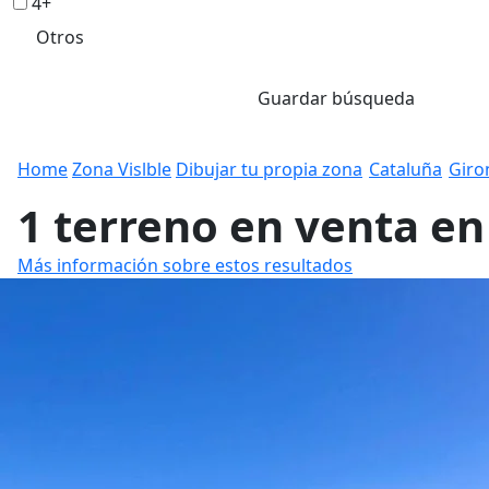
4+
Otros
Guardar búsqueda
Home
Zona Vislble
Dibujar tu propia zona
Cataluña
Giro
1 terreno en venta e
Más información sobre estos resultados