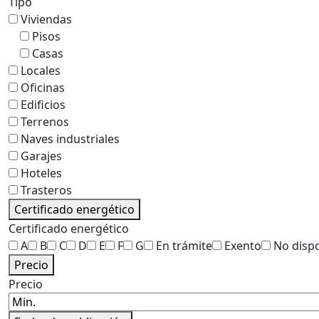
Tipo
Viviendas
Pisos
Casas
Locales
Oficinas
Edificios
Terrenos
Naves industriales
Garajes
Hoteles
Trasteros
Certificado energético
Certificado energético
A
B
C
D
E
F
G
En trámite
Exento
No disp
Precio
Precio