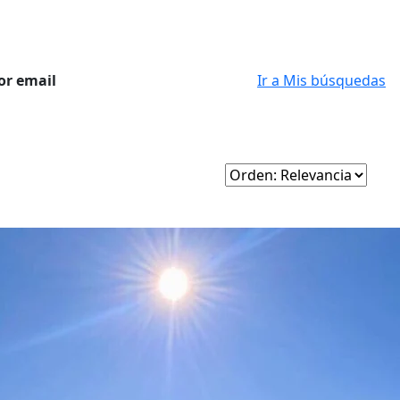
or email
Ir a Mis búsquedas