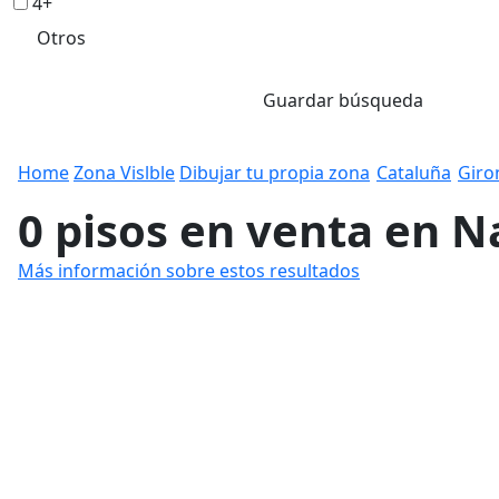
4+
Otros
Guardar búsqueda
Home
Zona Vislble
Dibujar tu propia zona
Cataluña
Giro
0 pisos en venta en N
Más información sobre estos resultados