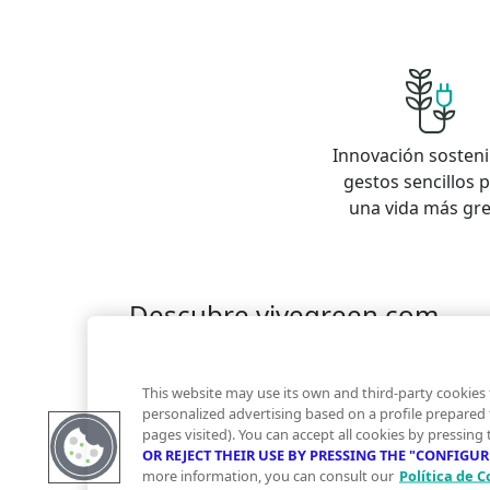
Innovación sosteni
gestos sencillos 
una vida más gr
Descubre vivegreen.com
Inmuebles
Información Green
Inmobiliaria
Quienes somos
Servicios Green
Te ayudam
This website may use its own and third-party cookies 
Financiación
personalized advertising based on a profile prepared
pages visited). You can accept all cookies by pressing
OR REJECT THEIR USE BY PRESSING THE "CONFIGU
more information, you can consult our
Política de C