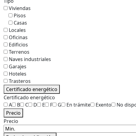
Tipo
Viviendas
Pisos
Casas
Locales
Oficinas
Edificios
Terrenos
Naves industriales
Garajes
Hoteles
Trasteros
Certificado energético
Certificado energético
A
B
C
D
E
F
G
En trámite
Exento
No disp
Precio
Precio