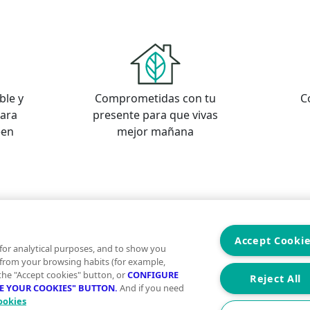
ble y
Comprometidas con tu
C
para
presente para que vivas
een
mejor mañana
s
os
Accept Cooki
for analytical purposes, and to show you
 from your browsing habits (for example,
 the "Accept cookies" button, or
CONFIGURE
Reject All
RE YOUR COOKIES" BUTTON.
And if you need
ookies
Aviso Legal
Condiciones de uso
Politica