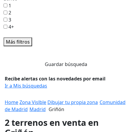
1
2
3
4+
Más filtros
Guardar búsqueda
Recibe alertas con las novedades por email
Ir a Mis búsquedas
Home
Zona Vislble
Dibujar tu propia zona
Comunidad
de Madrid
Madrid
Griñón
2 terrenos en venta en