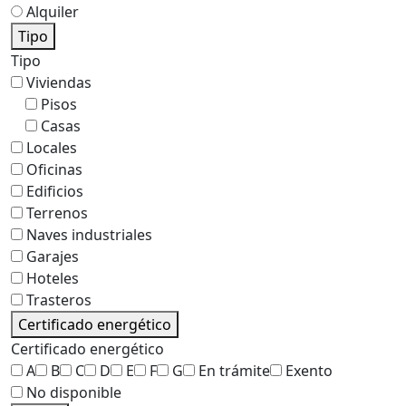
Alquiler
Tipo
Tipo
Viviendas
Pisos
Casas
Locales
Oficinas
Edificios
Terrenos
Naves industriales
Garajes
Hoteles
Trasteros
Certificado energético
Certificado energético
A
B
C
D
E
F
G
En trámite
Exento
No disponible