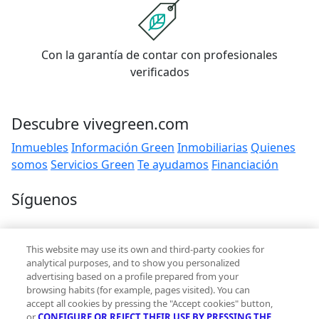
Con la garantía de contar con profesionales
verificados
Descubre vivegreen.com
Inmuebles
Información Green
Inmobiliarias
Quienes
somos
Servicios Green
Te ayudamos
Financiación
Síguenos
Contacto
This website may use its own and third-party cookies for
hola@vivegreen.com
analytical purposes, and to show you personalized
advertising based on a profile prepared from your
browsing habits (for example, pages visited). You can
accept all cookies by pressing the "Accept cookies" button,
or
CONFIGURE OR REJECT THEIR USE BY PRESSING THE