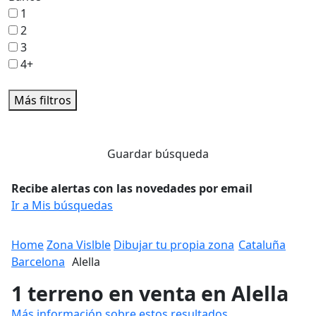
1
2
3
4+
Más filtros
Guardar búsqueda
Recibe alertas con las novedades por email
Ir a Mis búsquedas
Home
Zona Vislble
Dibujar tu propia zona
Cataluña
Barcelona
Alella
1 terreno en venta en Alella
Más información sobre estos resultados