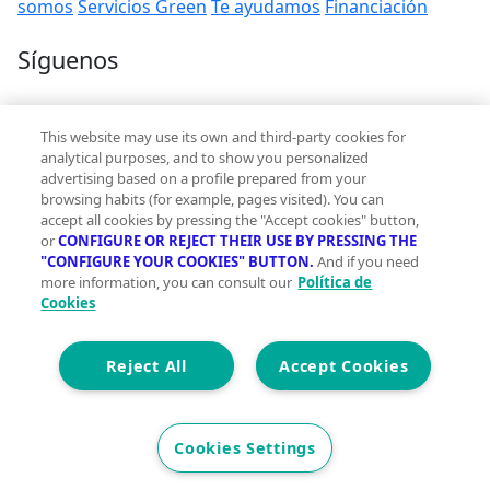
somos
Servicios Green
Te ayudamos
Financiación
Síguenos
Contacto
This website may use its own and third-party cookies for
hola@vivegreen.com
analytical purposes, and to show you personalized
advertising based on a profile prepared from your
browsing habits (for example, pages visited). You can
accept all cookies by pressing the "Accept cookies" button,
or
CONFIGURE OR REJECT THEIR USE BY PRESSING THE
"CONFIGURE YOUR COOKIES" BUTTON.
And if you need
more information, you can consult our
Política de
Aviso Legal
Cookies
Condiciones de uso
Politica de privacidad
Política de cookies
Reject All
Accept Cookies
Accesibilidad
© 2026 Vivegreen - Todos los derechos reservados - UCI
Cookies Settings
SERVICIOS PARA PROFESIONALES INMOBILIARIOS, S.A.U