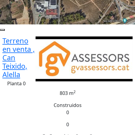
Terreno
en venta ,
Can
Teixido,
Alella
Planta 0
2
803 m
Construidos
0
0