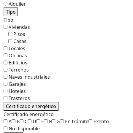
Alquiler
Tipo
Tipo
Viviendas
Pisos
Casas
Locales
Oficinas
Edificios
Terrenos
Naves industriales
Garajes
Hoteles
Trasteros
Certificado energético
Certificado energético
A
B
C
D
E
F
G
En trámite
Exento
No disponible