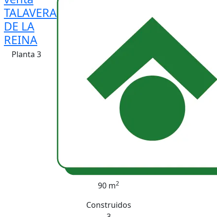
TALAVERA
DE LA
REINA
Planta 3
2
90 m
Construidos
3