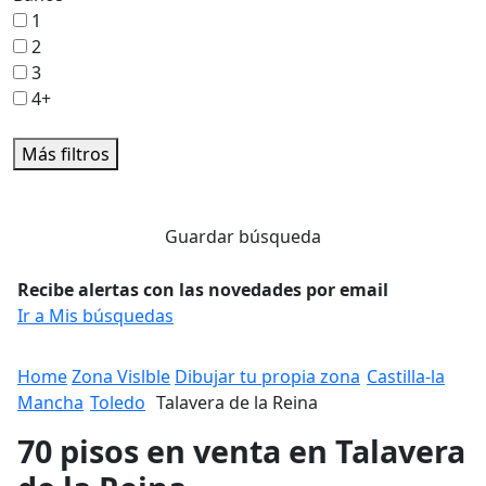
1
2
3
4+
Más filtros
Guardar búsqueda
Recibe alertas con las novedades por email
Ir a Mis búsquedas
Home
Zona Vislble
Dibujar tu propia zona
Castilla-la
Mancha
Toledo
Talavera de la Reina
70 pisos en venta en Talavera