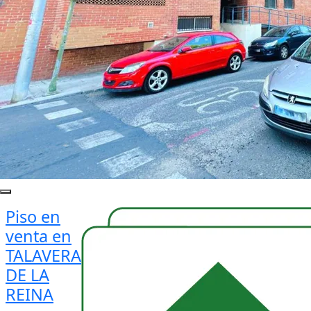
Piso en
venta en
TALAVERA
DE LA
REINA