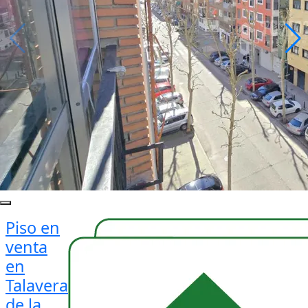
Piso en
venta
en
Talavera
de la