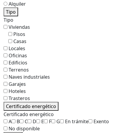
Alquiler
Tipo
Tipo
Viviendas
Pisos
Casas
Locales
Oficinas
Edificios
Terrenos
Naves industriales
Garajes
Hoteles
Trasteros
Certificado energético
Certificado energético
A
B
C
D
E
F
G
En trámite
Exento
No disponible