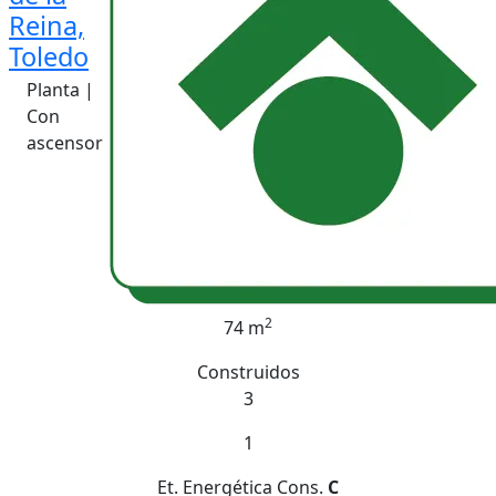
Reina,
Toledo
Planta |
Con
ascensor
2
74 m
Construidos
3
1
Et. Energética
Cons.
C