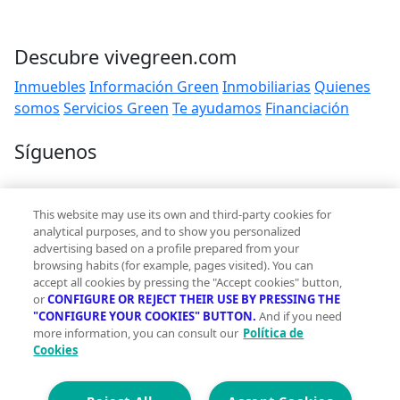
Descubre vivegreen.com
Inmuebles
Información Green
Inmobiliarias
Quienes
somos
Servicios Green
Te ayudamos
Financiación
Síguenos
Contacto
This website may use its own and third-party cookies for
hola@vivegreen.com
analytical purposes, and to show you personalized
advertising based on a profile prepared from your
browsing habits (for example, pages visited). You can
accept all cookies by pressing the "Accept cookies" button,
or
CONFIGURE OR REJECT THEIR USE BY PRESSING THE
"CONFIGURE YOUR COOKIES" BUTTON.
And if you need
more information, you can consult our
Política de
Aviso Legal
Cookies
Condiciones de uso
Politica de privacidad