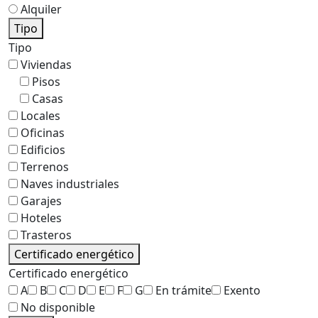
Alquiler
Tipo
Tipo
Viviendas
Pisos
Casas
Locales
Oficinas
Edificios
Terrenos
Naves industriales
Garajes
Hoteles
Trasteros
Certificado energético
Certificado energético
A
B
C
D
E
F
G
En trámite
Exento
No disponible