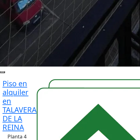
Piso en
alquiler
en
TALAVERA
DE LA
REINA
Planta 4