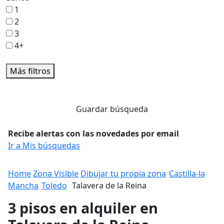
1
2
3
4+
Más filtros
Guardar búsqueda
Recibe alertas con las novedades por email
Ir a Mis búsquedas
Home
Zona Vislble
Dibujar tu propia zona
Castilla-la
Mancha
Toledo
Talavera de la Reina
3 pisos en alquiler en