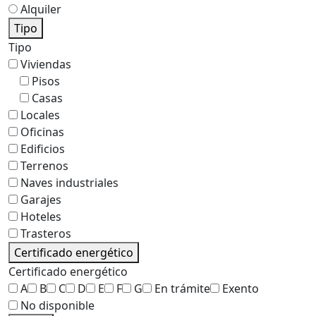
Alquiler
Tipo
Tipo
Viviendas
Pisos
Casas
Locales
Oficinas
Edificios
Terrenos
Naves industriales
Garajes
Hoteles
Trasteros
Certificado energético
Certificado energético
A
B
C
D
E
F
G
En trámite
Exento
No disponible