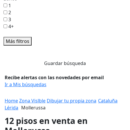
1
2
3
4+
Más filtros
Guardar búsqueda
Recibe alertas con las novedades por email
Ir a Mis búsquedas
Home
Zona Vislble
Dibujar tu propia zona
Cataluña
Lérida
Mollerussa
12 pisos en venta en