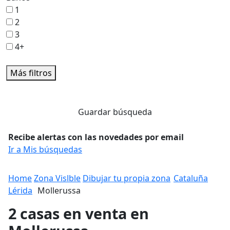
1
2
3
4+
Más filtros
Guardar búsqueda
Recibe alertas con las novedades por email
Ir a Mis búsquedas
Home
Zona Vislble
Dibujar tu propia zona
Cataluña
Lérida
Mollerussa
2 casas en venta en