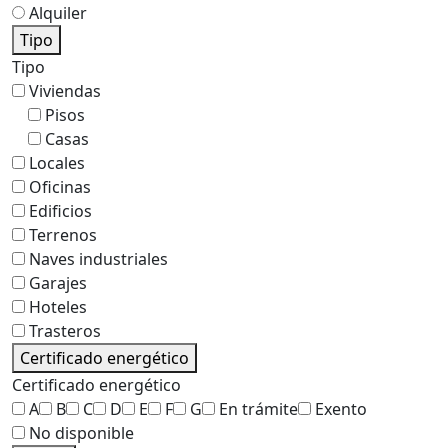
Alquiler
Tipo
Tipo
Viviendas
Pisos
Casas
Locales
Oficinas
Edificios
Terrenos
Naves industriales
Garajes
Hoteles
Trasteros
Certificado energético
Certificado energético
A
B
C
D
E
F
G
En trámite
Exento
No disponible