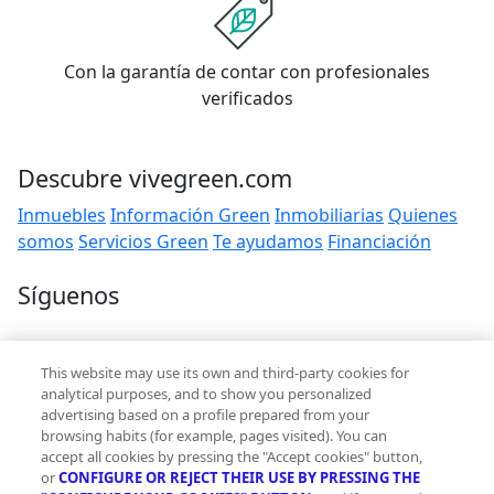
Con la garantía de contar con profesionales
verificados
Descubre vivegreen.com
Inmuebles
Información Green
Inmobiliarias
Quienes
somos
Servicios Green
Te ayudamos
Financiación
Síguenos
Contacto
This website may use its own and third-party cookies for
hola@vivegreen.com
analytical purposes, and to show you personalized
advertising based on a profile prepared from your
browsing habits (for example, pages visited). You can
accept all cookies by pressing the "Accept cookies" button,
or
CONFIGURE OR REJECT THEIR USE BY PRESSING THE