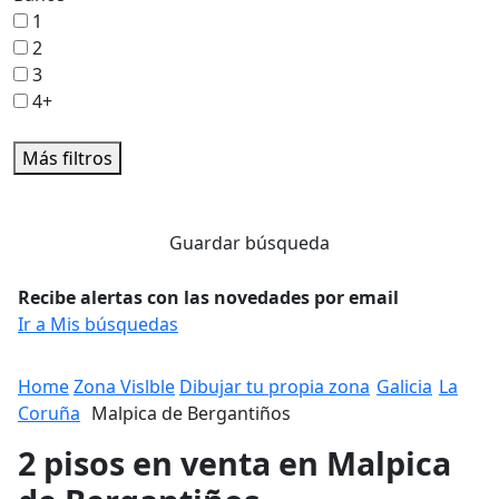
1
2
3
4+
Más filtros
Guardar búsqueda
Recibe alertas con las novedades por email
Ir a Mis búsquedas
Home
Zona Vislble
Dibujar tu propia zona
Galicia
La
Coruña
Malpica de Bergantiños
2 pisos en venta en Malpica