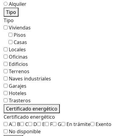
Alquiler
Tipo
Tipo
Viviendas
Pisos
Casas
Locales
Oficinas
Edificios
Terrenos
Naves industriales
Garajes
Hoteles
Trasteros
Certificado energético
Certificado energético
A
B
C
D
E
F
G
En trámite
Exento
No disponible