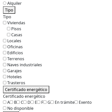
Alquiler
Tipo
Tipo
Viviendas
Pisos
Casas
Locales
Oficinas
Edificios
Terrenos
Naves industriales
Garajes
Hoteles
Trasteros
Certificado energético
Certificado energético
A
B
C
D
E
F
G
En trámite
Exento
No disponible