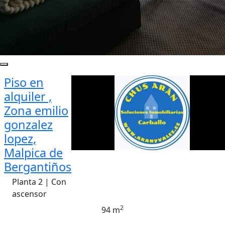
Piso en
alquiler ,
Zona emilio
gonzalez
lopez,
Malpica de
Bergantiños
Planta 2 | Con
ascensor
2
94 m