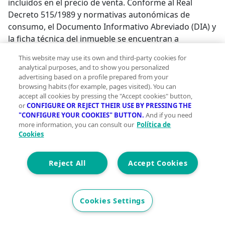
incluidos en el precio de venta. Conforme al Real
Decreto 515/1989 y normativas autonómicas de
consumo, el Documento Informativo Abreviado (DIA) y
la ficha técnica del inmueble se encuentran a
disposición de los interesados en nuestras oficinas.;
This website may use its own and third-party cookies for
analytical purposes, and to show you personalized
advertising based on a profile prepared from your
browsing habits (for example, pages visited). You can
accept all cookies by pressing the "Accept cookies" button,
or
CONFIGURE OR REJECT THEIR USE BY PRESSING THE
"CONFIGURE YOUR COOKIES" BUTTON.
And if you need
more information, you can consult our
Política de
Cookies
Reject All
Accept Cookies
Pisos en alquiler cerca de Malpica de
Bergantiños
Pisos en alquiler en Puenteceso
Cookies Settings
Pisos en alquiler en Cabana de Bergantiños
Pisos en alquiler en Coristanco