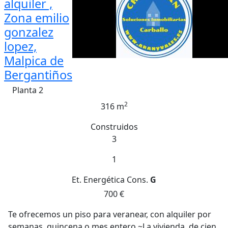
alquiler ,
Zona emilio
gonzalez
lopez,
Malpica de
Bergantiños
Planta 2
2
316 m
Construidos
3
1
Et. Energética
Cons.
G
700 €
Te ofrecemos un piso para veranear, con alquiler por
semanas, quincena o mes entero.~La vivienda, de cien