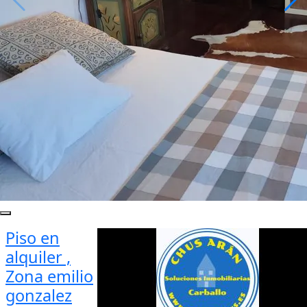
Piso en
alquiler ,
Zona emilio
gonzalez