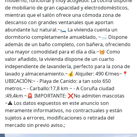
moderno, funcional y muy acogedor. La cocina dispone
de mobiliario de gran capacidad y electrodomésticos,
mientras que el salón ofrece una cómoda zona de
descanso con grandes ventanales que aportan
abundante luz natural.~🛏️ La vivienda cuenta un
dormitorio completamente amueblado, ~🛁 Dispone
además de un baño completo, con bañera, ofreciendo
una mayor comodidad para el día a día.~🧺 Como
valor añadido, la vivienda dispone de un cuarto
independiente de lavandería, perfecto para la zona de
lavado y almacenamiento.~💰 Alquiler: 490 €/mes~📍
UBICACIÓN:~ - Playa de Canido: a tan solo 650
metros.~ - Carballo:17,8 km ~ - A Coruña ciudad
:49,4km ~🚨 IMPORTANTE: ❌No admiten mascotas
~⚠️ Los datos expuestos en este anuncio son
meramente informativos, no contractuales y están
sujetos a errores, modificaciones o retirada del
mercado sin previo aviso.;