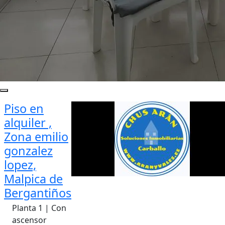
Piso en
alquiler ,
Zona emilio
gonzalez
lopez,
Malpica de
Bergantiños
Planta 1 | Con
ascensor