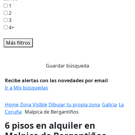
1
2
3
4+
Más filtros
Guardar búsqueda
Recibe alertas con las novedades por email
Ir a Mis búsquedas
Home
Zona Vislble
Dibujar tu propia zona
Galicia
La
Coruña
Malpica de Bergantiños
6 pisos en alquiler en