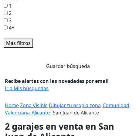
1
2
3
4+
Más filtros
Guardar búsqueda
Recibe alertas con las novedades por email
Ir a Mis búsquedas
Home
Zona Vislble
Dibujar tu propia zona
Comunidad
Valenciana
Alicante
San Juan de Alicante
2 garajes en venta en San