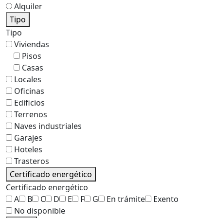
Alquiler
Tipo
Tipo
Viviendas
Pisos
Casas
Locales
Oficinas
Edificios
Terrenos
Naves industriales
Garajes
Hoteles
Trasteros
Certificado energético
Certificado energético
A
B
C
D
E
F
G
En trámite
Exento
No disponible