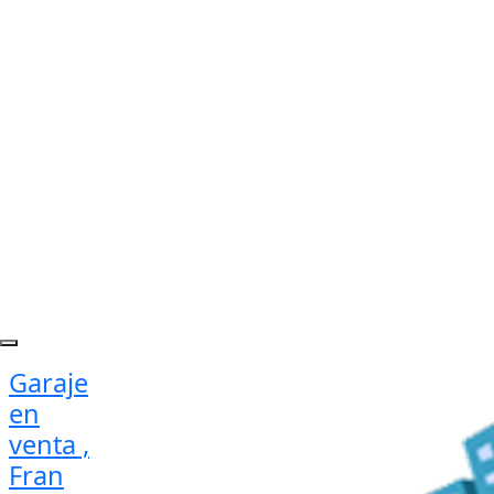
Garaje
en
venta ,
Fran