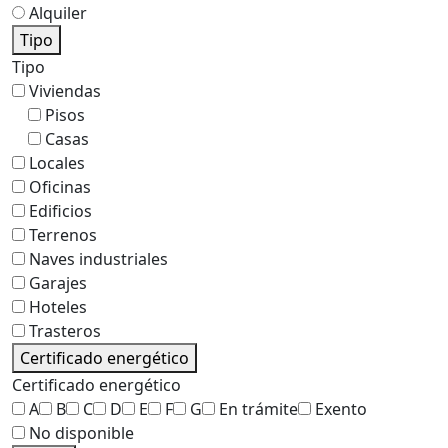
Alquiler
Tipo
Tipo
Viviendas
Pisos
Casas
Locales
Oficinas
Edificios
Terrenos
Naves industriales
Garajes
Hoteles
Trasteros
Certificado energético
Certificado energético
A
B
C
D
E
F
G
En trámite
Exento
No disponible