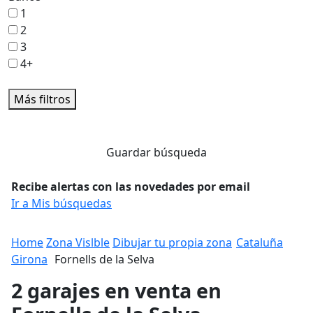
1
2
3
4+
Más filtros
Guardar búsqueda
Recibe alertas con las novedades por email
Ir a Mis búsquedas
Home
Zona Vislble
Dibujar tu propia zona
Cataluña
Girona
Fornells de la Selva
2 garajes en venta en