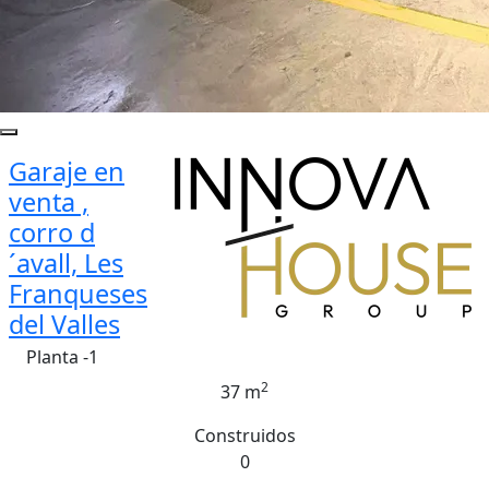
Garaje en
venta ,
corro d
´avall, Les
Franqueses
del Valles
Planta -1
2
37 m
Construidos
0