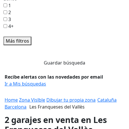
1
2
3
4+
Más filtros
Guardar búsqueda
Recibe alertas con las novedades por email
Ir a Mis búsquedas
Home
Zona Vislble
Dibujar tu propia zona
Cataluña
Barcelona
Les Franqueses del Vallès
2 garajes en venta en Les