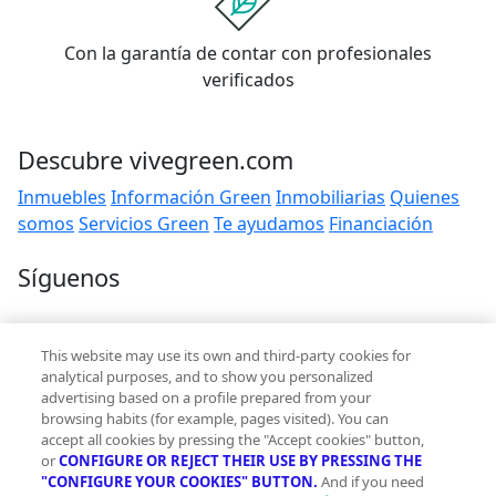
Con la garantía de contar con profesionales
verificados
Descubre vivegreen.com
Inmuebles
Información Green
Inmobiliarias
Quienes
somos
Servicios Green
Te ayudamos
Financiación
Síguenos
Contacto
This website may use its own and third-party cookies for
hola@vivegreen.com
analytical purposes, and to show you personalized
advertising based on a profile prepared from your
browsing habits (for example, pages visited). You can
accept all cookies by pressing the "Accept cookies" button,
or
CONFIGURE OR REJECT THEIR USE BY PRESSING THE
"CONFIGURE YOUR COOKIES" BUTTON.
And if you need