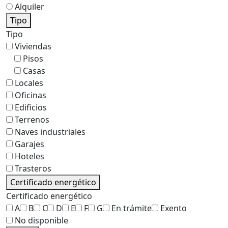
Alquiler
Tipo
Tipo
Viviendas
Pisos
Casas
Locales
Oficinas
Edificios
Terrenos
Naves industriales
Garajes
Hoteles
Trasteros
Certificado energético
Certificado energético
A
B
C
D
E
F
G
En trámite
Exento
No disponible