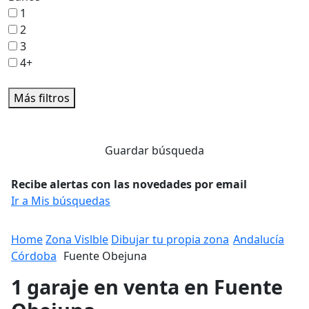
1
2
3
4+
Más filtros
Guardar búsqueda
Recibe alertas con las novedades por email
Ir a Mis búsquedas
Home
Zona Vislble
Dibujar tu propia zona
Andalucía
Córdoba
Fuente Obejuna
1 garaje en venta en Fuente