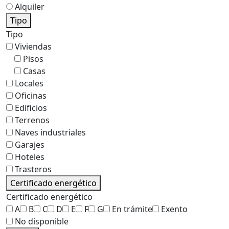
Alquiler
Tipo
Tipo
Viviendas
Pisos
Casas
Locales
Oficinas
Edificios
Terrenos
Naves industriales
Garajes
Hoteles
Trasteros
Certificado energético
Certificado energético
A
B
C
D
E
F
G
En trámite
Exento
No disponible