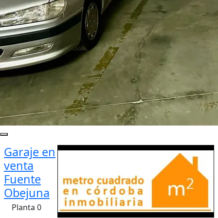
Garaje en
venta
Fuente
Obejuna
Planta 0