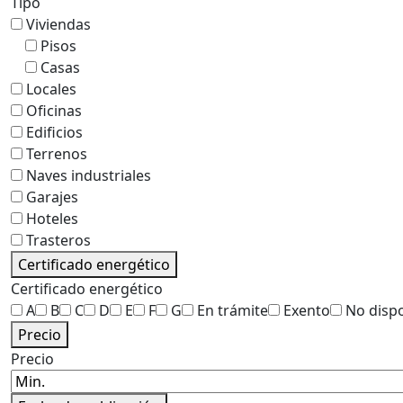
Tipo
Viviendas
Pisos
Casas
Locales
Oficinas
Edificios
Terrenos
Naves industriales
Garajes
Hoteles
Trasteros
Certificado energético
Certificado energético
A
B
C
D
E
F
G
En trámite
Exento
No disp
Precio
Precio