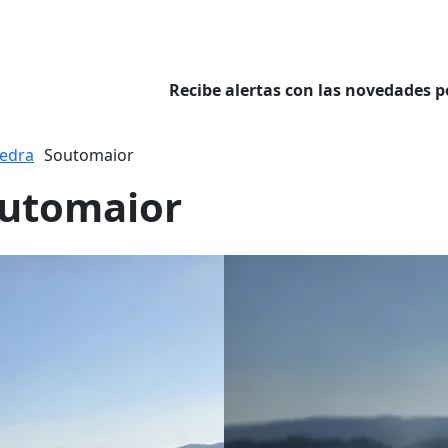
Recibe alertas con las novedades p
edra
Soutomaior
outomaior