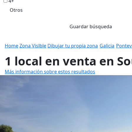
4+
Otros
Guardar búsqueda
Home
Zona Vislble
Dibujar tu propia zona
Galicia
Pontev
1 local en venta en S
Más información sobre estos resultados