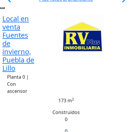
Local en
venta
Fuentes
de
invierno,
Puebla de
Lillo
Planta 0 |
Con
ascensor
2
173 m
Construidos
0
0