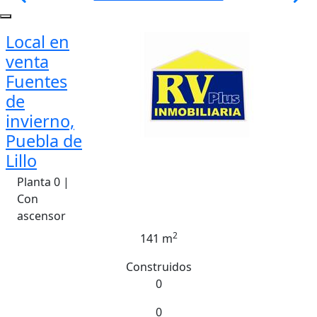
Local en
venta
Fuentes
de
invierno,
Puebla de
Lillo
Planta 0 |
Con
ascensor
2
141 m
Construidos
0
0