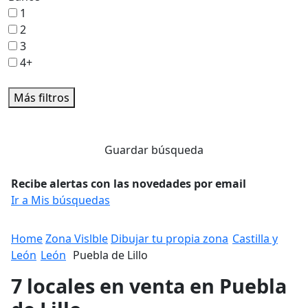
1
2
3
4+
Más filtros
Guardar búsqueda
Recibe alertas con las novedades por email
Ir a Mis búsquedas
Home
Zona Vislble
Dibujar tu propia zona
Castilla y
León
León
Puebla de Lillo
7 locales en venta en Puebla