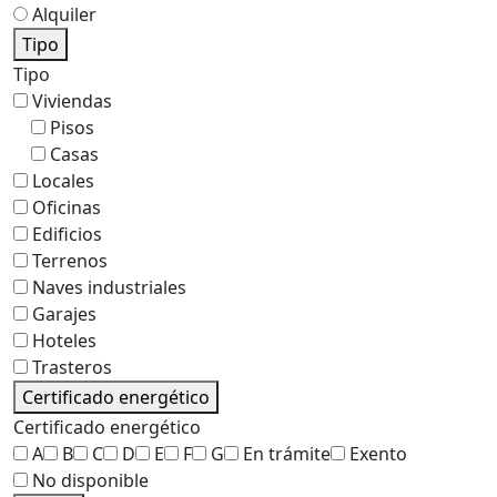
Alquiler
Tipo
Tipo
Viviendas
Pisos
Casas
Locales
Oficinas
Edificios
Terrenos
Naves industriales
Garajes
Hoteles
Trasteros
Certificado energético
Certificado energético
A
B
C
D
E
F
G
En trámite
Exento
No disponible