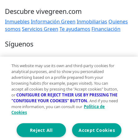
Descubre vivegreen.com
Inmuebles
Información Green
Inmobiliarias
Quienes
somos
Servicios Green
Te ayudamos
Financiación
Síguenos
Contacto
This website may use its own and third-party cookies for
hola@vivegreen.com
analytical purposes, and to show you personalized
advertising based on a profile prepared from your
browsing habits (for example, pages visited). You can
accept all cookies by pressing the "Accept cookies" button,
or
CONFIGURE OR REJECT THEIR USE BY PRESSING THE
"CONFIGURE YOUR COOKIES" BUTTON.
And if you need
more information, you can consult our
Política de
Aviso Legal
Cookies
Condiciones de uso
Politica de privacidad
Política de cookies
Reject All
Accept Cookies
Accesibilidad