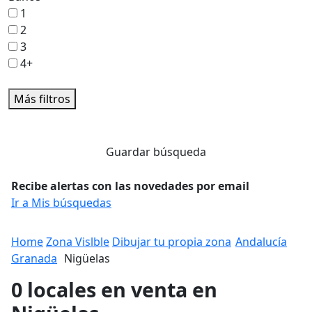
1
2
3
4+
Más filtros
Guardar búsqueda
Recibe alertas con las novedades por email
Ir a Mis búsquedas
Home
Zona Vislble
Dibujar tu propia zona
Andalucía
Granada
Nigüelas
0 locales en venta en