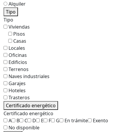
Alquiler
Tipo
Tipo
Viviendas
Pisos
Casas
Locales
Oficinas
Edificios
Terrenos
Naves industriales
Garajes
Hoteles
Trasteros
Certificado energético
Certificado energético
A
B
C
D
E
F
G
En trámite
Exento
No disponible