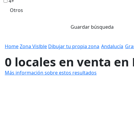
4+
Otros
Guardar búsqueda
Home
Zona Vislble
Dibujar tu propia zona
Andalucía
Gra
0 locales en venta en 
Más información sobre estos resultados