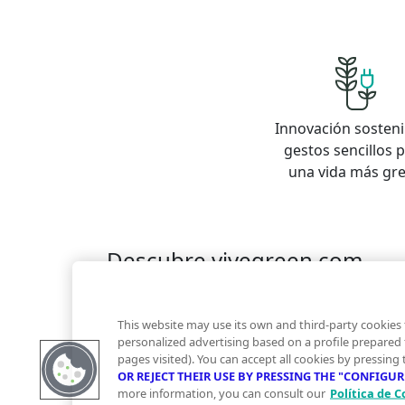
Innovación sosteni
gestos sencillos 
una vida más gr
Descubre vivegreen.com
Inmuebles
Información Green
Inmobiliaria
Quienes somos
Servicios Green
Te ayudam
This website may use its own and third-party cookies 
Financiación
personalized advertising based on a profile prepared
pages visited). You can accept all cookies by pressing
OR REJECT THEIR USE BY PRESSING THE "CONFIGU
more information, you can consult our
Política de C