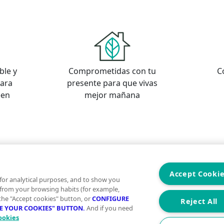
ble y
Comprometidas con tu
C
para
presente para que vivas
een
mejor mañana
s
os
Accept Cooki
for analytical purposes, and to show you
 from your browsing habits (for example,
 the "Accept cookies" button, or
CONFIGURE
Reject All
RE YOUR COOKIES" BUTTON.
And if you need
ookies
Aviso Legal
Condiciones de uso
Politica