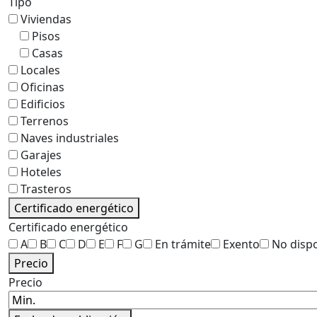
Tipo
Viviendas
Pisos
Casas
Locales
Oficinas
Edificios
Terrenos
Naves industriales
Garajes
Hoteles
Trasteros
Certificado energético
Certificado energético
A
B
C
D
E
F
G
En trámite
Exento
No disp
Precio
Precio