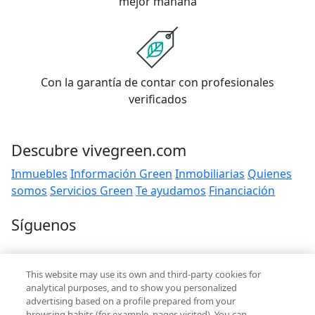
mejor mañana
Con la garantía de contar con profesionales
verificados
Descubre vivegreen.com
Inmuebles
Información Green
Inmobiliarias
Quienes
somos
Servicios Green
Te ayudamos
Financiación
Síguenos
Contacto
This website may use its own and third-party cookies for
hola@vivegreen.com
analytical purposes, and to show you personalized
advertising based on a profile prepared from your
browsing habits (for example, pages visited). You can