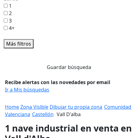
1
2
3
4+
Más filtros
Guardar búsqueda
Recibe alertas con las novedades por email
Ir a Mis búsquedas
Home
Zona Vislble
Dibujar tu propia zona
Comunidad
Valenciana
Castellón
Vall D'alba
1 nave industrial en venta en