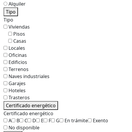
Alquiler
Tipo
Tipo
Viviendas
Pisos
Casas
Locales
Oficinas
Edificios
Terrenos
Naves industriales
Garajes
Hoteles
Trasteros
Certificado energético
Certificado energético
A
B
C
D
E
F
G
En trámite
Exento
No disponible