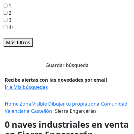
1
2
3
4+
Más filtros
Guardar búsqueda
Recibe alertas con las novedades por email
Ir a Mis búsquedas
Home
Zona Vislble
Dibujar tu propia zona
Comunidad
Valenciana
Castellón
Sierra Engarcerán
0 naves industriales en venta