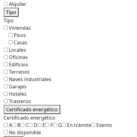
Alquiler
Tipo
Tipo
Viviendas
Pisos
Casas
Locales
Oficinas
Edificios
Terrenos
Naves industriales
Garajes
Hoteles
Trasteros
Certificado energético
Certificado energético
A
B
C
D
E
F
G
En trámite
Exento
No disponible