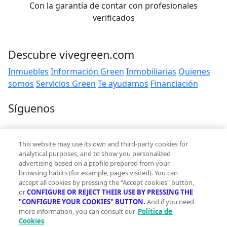
Con la garantía de contar con profesionales
verificados
Descubre vivegreen.com
Inmuebles
Información Green
Inmobiliarias
Quienes
somos
Servicios Green
Te ayudamos
Financiación
Síguenos
Contacto
This website may use its own and third-party cookies for
hola@vivegreen.com
analytical purposes, and to show you personalized
advertising based on a profile prepared from your
browsing habits (for example, pages visited). You can
accept all cookies by pressing the "Accept cookies" button,
or
CONFIGURE OR REJECT THEIR USE BY PRESSING THE
"CONFIGURE YOUR COOKIES" BUTTON.
And if you need
more information, you can consult our
Política de
Aviso Legal
Cookies
Condiciones de uso