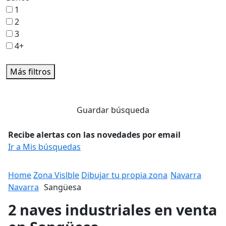
1
2
3
4+
Más filtros
Guardar búsqueda
Recibe alertas con las novedades por email
Ir a Mis búsquedas
Home
Zona Vislble
Dibujar tu propia zona
Navarra
Navarra
Sangüesa
2 naves industriales en venta