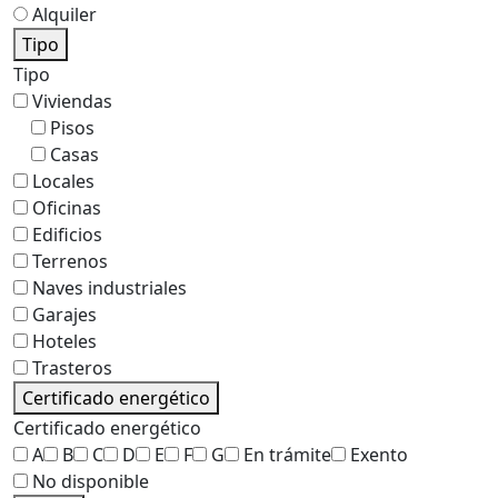
Alquiler
Tipo
Tipo
Viviendas
Pisos
Casas
Locales
Oficinas
Edificios
Terrenos
Naves industriales
Garajes
Hoteles
Trasteros
Certificado energético
Certificado energético
A
B
C
D
E
F
G
En trámite
Exento
No disponible