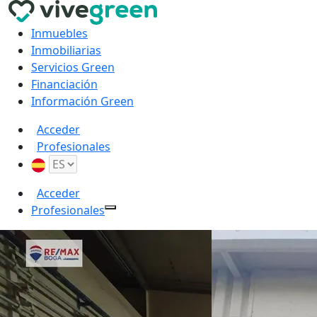
Inmuebles
Inmobiliarias
Servicios Green
Financiación
Información Green
Acceder
Profesionales
Acceder
Profesionales