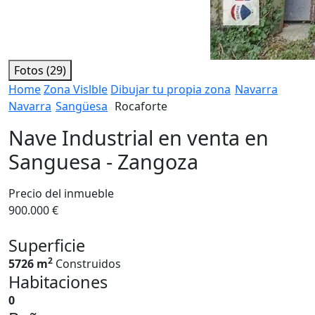
Fotos (29)
Home
Zona Vislble
Dibujar tu propia zona
Navarra
Navarra
Sangüesa
Rocaforte
Nave Industrial en venta en
Sanguesa - Zangoza
Precio del inmueble
900.000 €
Superficie
2
5726 m
Construidos
Habitaciones
0