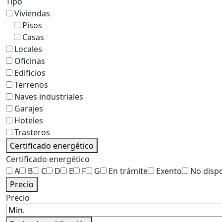
Tipo
Viviendas
Pisos
Casas
Locales
Oficinas
Edificios
Terrenos
Naves industriales
Garajes
Hoteles
Trasteros
Certificado energético
Certificado energético
A
B
C
D
E
F
G
En trámite
Exento
No disp
Precio
Precio