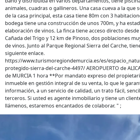
baño y distribuida en varios departamentos, tiene piscina
animales, cuadras o gallineros. Una casa cueva a la que s
de la casa principal, esta casa tiene 80m con 3 habitacion
bodega tiene una construcción de unos 700m, y ha estad
elaboración de vinos. La finca tiene acceso directo desde 
Cañada del Trigo y 12 km de Pinoso, dos poblaciones m
de vinos. Junto al Parque Regional Sierra del Carche, tie
siguiente enlace.
https://www.turismoregiondemurcia.es/es/espacio_natur
protegido-sierra-del-carche-4497/ AEROPUERTO de AL
de MURCIA 1 hora **Por mandato expreso del propietari
inmueble en gestión integral de su venta, lo que le garant
información, a un servicio de calidad, un trato fácil, senci
terceros. Si usted es agente inmobiliario y tiene un clien
llámenos, estaremos encantados de colaborar. " ;