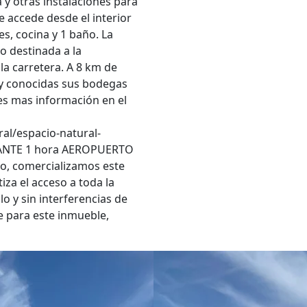
 y otras instalaciones para
e accede desde el interior
es, cocina y 1 baño. La
o destinada a la
la carretera. A 8 km de
uy conocidas sus bodegas
nes mas información en el
al/espacio-natural-
ICANTE 1 hora AEROPUERTO
o, comercializamos este
iza el acceso a toda la
llo y sin interferencias de
te para este inmueble,