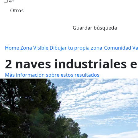
4+
Otros
Guardar búsqueda
Home
Zona Vislble
Dibujar tu propia zona
Comunidad Va
2 naves industriales e
Más información sobre estos resultados