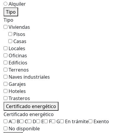
Alquiler
Tipo
Tipo
Viviendas
Pisos
Casas
Locales
Oficinas
Edificios
Terrenos
Naves industriales
Garajes
Hoteles
Trasteros
Certificado energético
Certificado energético
A
B
C
D
E
F
G
En trámite
Exento
No disponible