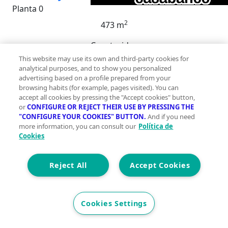
Planta 0
2
473 m
Construidos
10
This website may use its own and third-party cookies for
analytical purposes, and to show you personalized
10
advertising based on a profile prepared from your
browsing habits (for example, pages visited). You can
accept all cookies by pressing the "Accept cookies" button,
Et. Energética
Cons.
G
or
CONFIGURE OR REJECT THEIR USE BY PRESSING THE
Precio
3 %
"CONFIGURE YOUR COOKIES" BUTTON.
And if you need
more information, you can consult our
Política de
163.930 €
Cookies
169.000 €
¿TIENES IDEA DE INVERTIR EN TURISMO RURAL? ~~Esta
Reject All
Accept Cookies
es tu oportunidad !! Ven a Baños de
Montemayor.~~Inmueble muy cercano al Puerto de
Béjar y Hervás. Un pueblo con impresionantes vistas,
Cookies Settings
aire puro, naturaleza...~Te ofrecemos este maravilloso
Hotel Rural de cuatro alturas, compuesto por 10