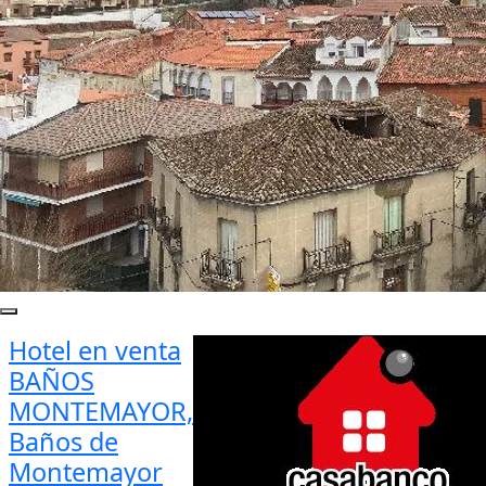
Hotel en venta
BAÑOS
MONTEMAYOR,
Baños de
Montemayor