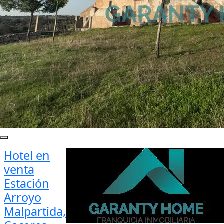
Hotel en
venta
Estación
Arroyo
Malpartida,