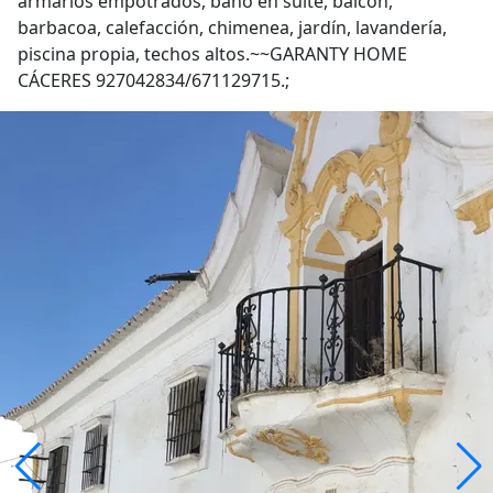
armarios empotrados, baño en suite, balcón,
barbacoa, calefacción, chimenea, jardín, lavandería,
piscina propia, techos altos.~~GARANTY HOME
CÁCERES 927042834/671129715.;