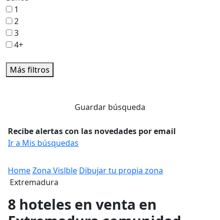
1
2
3
4+
Más filtros
Guardar búsqueda
Recibe alertas con las novedades por email
Ir a Mis búsquedas
Home
Zona Vislble
Dibujar tu propia zona
Extremadura
8 hoteles en venta en