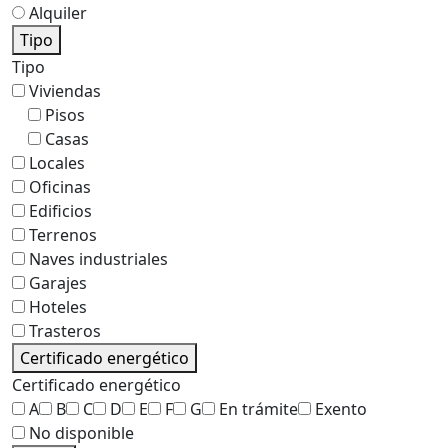
Alquiler
Tipo
Tipo
Viviendas
Pisos
Casas
Locales
Oficinas
Edificios
Terrenos
Naves industriales
Garajes
Hoteles
Trasteros
Certificado energético
Certificado energético
A
B
C
D
E
F
G
En trámite
Exento
No disponible