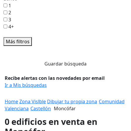
1
2
3
4+
Más filtros
Guardar búsqueda
Recibe alertas con las novedades por email
Ir a Mis búsquedas
Home
Zona Vislble
Dibujar tu propia zona
Comunidad
Valenciana
Castellón
Moncófar
0 edificios en venta en