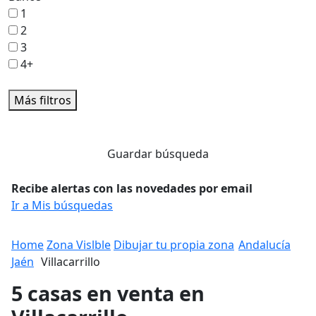
1
2
3
4+
Más filtros
Guardar búsqueda
Recibe alertas con las novedades por email
Ir a Mis búsquedas
Home
Zona Vislble
Dibujar tu propia zona
Andalucía
Jaén
Villacarrillo
5 casas en venta en