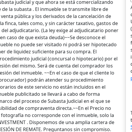
basta judicial y que ahora se está comercializando
 de la subasta . El inmueble se transmite libre de
 venta pública y los derivados de la cancelación de
a finca, tales como, y sin carácter taxativo, gastos de
del adjudicatario. (La ley exige al adjudicatario poner
s en caso de que exista deuda)~~Se desconoce el
ueble no puede ser visitado ni podrá ser hipotecado
er de liquidez suficiente para su compra. El
ocedimiento judicial (concursal o hipotecario) por el
esión del mismo. Será de cuenta del comprador los
esión del inmueble. ~~En el caso de que el cliente lo
y procurador) podrán atender su procedimiento
norarios de este servicio no están incluidos en el
mueble publicitado se llevará a cabo de forma
marco del proceso de Subasta Judicial en el que se
sibilidad de compraventa directa.~~En el Precio no
a fotografía no corresponde con el inmueble, solo la
NVESTMENT . Disponemos de una amplia cartera de
e CESIÓN DE REMATE. Preguntanos sin compromiso.