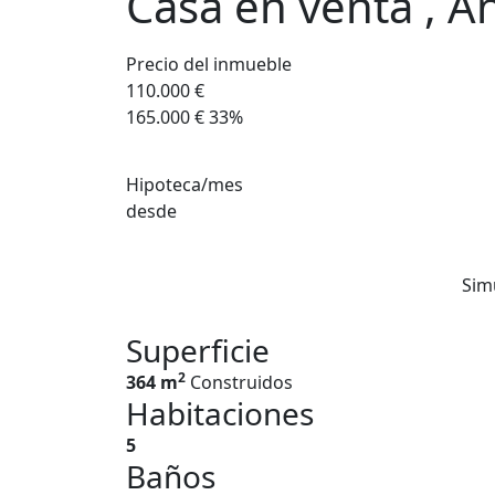
Casa en venta , And
Precio del inmueble
110.000 €
165.000 €
33%
Hipoteca/mes
desde
Sim
Superficie
2
364 m
Construidos
Habitaciones
5
Baños