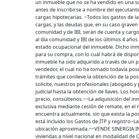
un inmueble que no se ha vendido en una su
antes de inscribirse a nombre del ejecutante
cargas hipotecarias. ~Todos los gastos de la
cargas, y las deudas que, en su caso graven l
comunidad y de IBI, serán de cuenta y cargo 
al día comunidad y IBI de los últimos 4 año
estado ocupacional del inmueble. Dicho inm
para su compra, con lo cuál habrá de dispon
inmueble ha sido adquirido a través de un pr
vendedor, el cual no ha tomado todavía pos
trámites que conlleve la obtención de la pos
solicite, nuestros profesionales (abogado 
judicial hasta la obtención de llaves. Los ho
precio, consúltenos.~~La adquisición del in
exclusiva mediante cesión de remate, en el 
encuentra actualmente, sin que exista la po
está incluido los Gastos de ITP y registro~L
ubicación aproximada.~~VENDE SINERGIA I
viviendas a nivel nacional en modalidad d