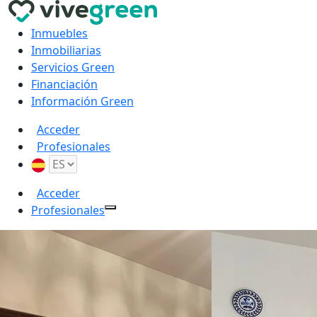
Inmuebles
Inmobiliarias
Servicios Green
Financiación
Información Green
Acceder
Profesionales
Acceder
Profesionales