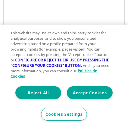
This website may use its own and third-party cookies for
analytical purposes, and to show you personalized
advertising based on a profile prepared from your
browsing habits (for example, pages visited). You can
accept all cookies by pressing the "Accept cookies" button,
Impuestos y gastos de la compra
1000000 €
or
CONFIGURE OR REJECT THEIR USE BY PRESSING THE
"CONFIGURE YOUR COOKIES" BUTTON.
And if you need
more information, you can consult our
Política de
Cookies
Reject All
Accept Cookies
Cookies Settings
Importe hipoteca
1000000 €