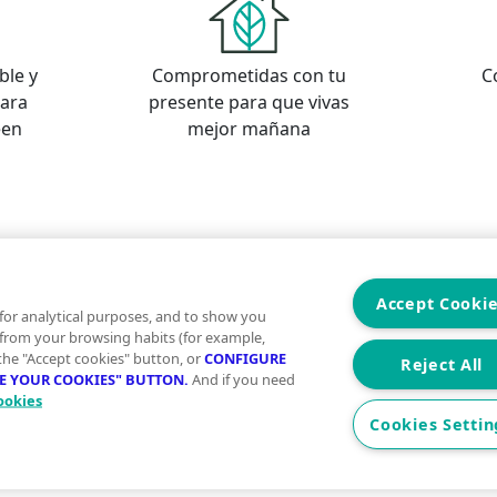
ble y
Comprometidas con tu
C
para
presente para que vivas
een
mejor mañana
s
os
Accept Cooki
for analytical purposes, and to show you
 from your browsing habits (for example,
 the "Accept cookies" button, or
CONFIGURE
Reject All
RE YOUR COOKIES" BUTTON.
And if you need
ookies
Aviso Legal
Condiciones de uso
Politica
Cookies Settin
2026 Vivegreen - Todos los derechos reservados - UCI SE