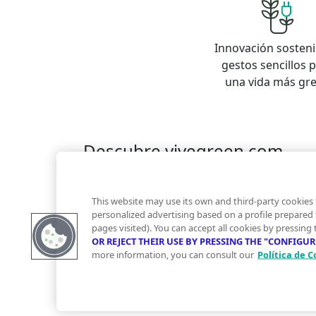
Innovación sosteni
gestos sencillos 
una vida más gr
Descubre vivegreen.com
Inmuebles
Información Green
Inmobiliaria
Quienes somos
Servicios Green
Te ayudam
This website may use its own and third-party cookies 
Financiación
personalized advertising based on a profile prepared
pages visited). You can accept all cookies by pressing
OR REJECT THEIR USE BY PRESSING THE "CONFIGU
more information, you can consult our
Política de C
© 