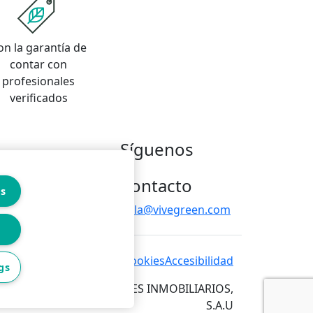
on la garantía de
contar con
profesionales
verificados
Síguenos
Contacto
es
hola@vivegreen.com
 de privacidad
Política de cookies
Accesibilidad
gs
RVICIOS PARA PROFESIONALES INMOBILIARIOS,
S.A.U