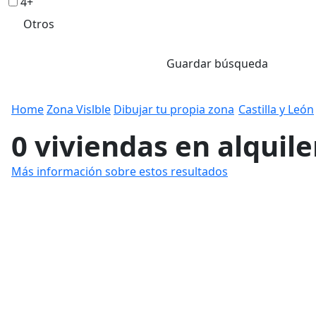
4+
Otros
Guardar búsqueda
Home
Zona Vislble
Dibujar tu propia zona
Castilla y León
0 viviendas en alquile
Más información sobre estos resultados