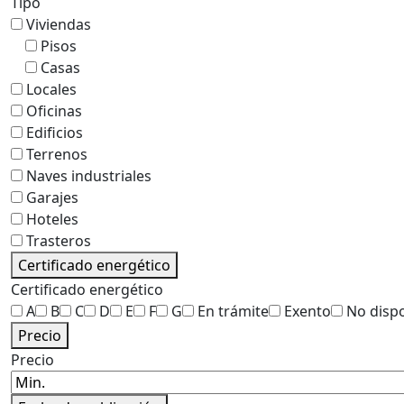
Tipo
Viviendas
Pisos
Casas
Locales
Oficinas
Edificios
Terrenos
Naves industriales
Garajes
Hoteles
Trasteros
Certificado energético
Certificado energético
A
B
C
D
E
F
G
En trámite
Exento
No disp
Precio
Precio