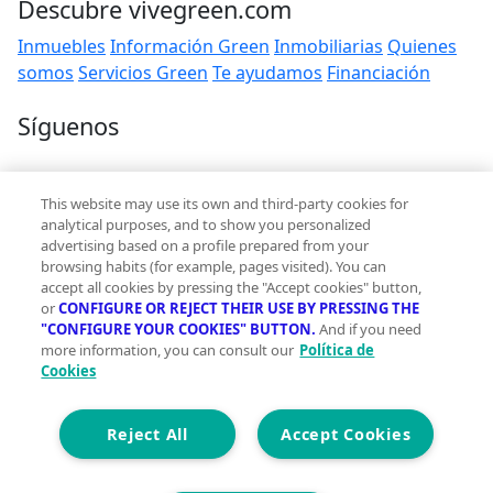
Descubre vivegreen.com
Inmuebles
Información Green
Inmobiliarias
Quienes
somos
Servicios Green
Te ayudamos
Financiación
Síguenos
Contacto
This website may use its own and third-party cookies for
hola@vivegreen.com
analytical purposes, and to show you personalized
advertising based on a profile prepared from your
browsing habits (for example, pages visited). You can
accept all cookies by pressing the "Accept cookies" button,
or
CONFIGURE OR REJECT THEIR USE BY PRESSING THE
"CONFIGURE YOUR COOKIES" BUTTON.
And if you need
more information, you can consult our
Política de
Aviso Legal
Cookies
Condiciones de uso
Politica de privacidad
Política de cookies
Reject All
Accept Cookies
Accesibilidad