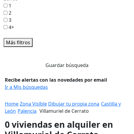
1
2
3
4+
Más filtros
Guardar búsqueda
Recibe alertas con las novedades por email
Ir a Mis búsquedas
Home
Zona Vislble
Dibujar tu propia zona
Castilla y
León
Palencia
Villamuriel de Cerrato
0 viviendas en alquiler en