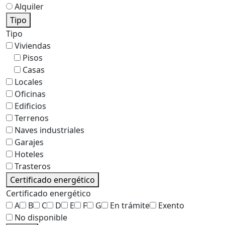
Alquiler
Tipo
Tipo
Viviendas
Pisos
Casas
Locales
Oficinas
Edificios
Terrenos
Naves industriales
Garajes
Hoteles
Trasteros
Certificado energético
Certificado energético
A
B
C
D
E
F
G
En trámite
Exento
No disponible