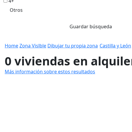
4+
Otros
Guardar búsqueda
Home
Zona Vislble
Dibujar tu propia zona
Castilla y León
0 viviendas en alquile
Más información sobre estos resultados