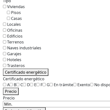
Tipo
Viviendas
Pisos
Casas
Locales
Oficinas
Edificios
Terrenos
Naves industriales
Garajes
Hoteles
Trasteros
Certificado energético
Certificado energético
A
B
C
D
E
F
G
En trámite
Exento
No disp
Precio
Precio