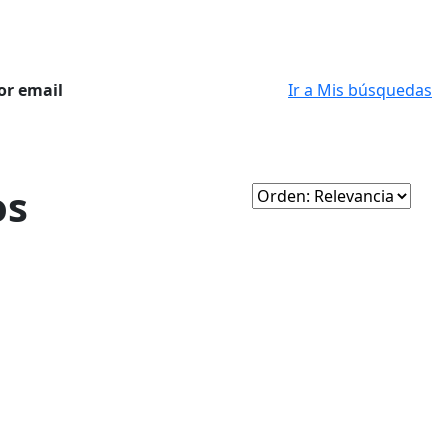
or email
Ir a Mis búsquedas
os