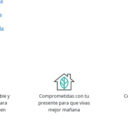
la
a
la
ble y
Comprometidas con tu
C
para
presente para que vivas
een
mejor mañana