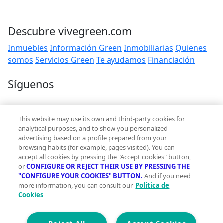
Descubre vivegreen.com
Inmuebles
Información Green
Inmobiliarias
Quienes
somos
Servicios Green
Te ayudamos
Financiación
Síguenos
Contacto
This website may use its own and third-party cookies for
hola@vivegreen.com
analytical purposes, and to show you personalized
advertising based on a profile prepared from your
browsing habits (for example, pages visited). You can
accept all cookies by pressing the "Accept cookies" button,
or
CONFIGURE OR REJECT THEIR USE BY PRESSING THE
"CONFIGURE YOUR COOKIES" BUTTON.
And if you need
more information, you can consult our
Política de
Aviso Legal
Cookies
Condiciones de uso
Politica de privacidad