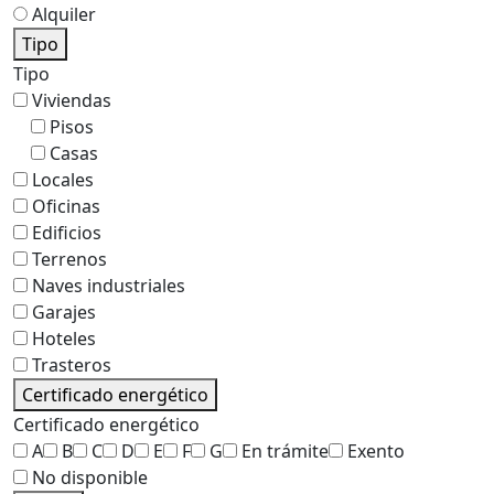
Alquiler
Tipo
Tipo
Viviendas
Pisos
Casas
Locales
Oficinas
Edificios
Terrenos
Naves industriales
Garajes
Hoteles
Trasteros
Certificado energético
Certificado energético
A
B
C
D
E
F
G
En trámite
Exento
No disponible