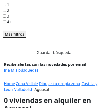
1
2
3
4+
Más filtros
Guardar búsqueda
Recibe alertas con las novedades por email
Ir a Mis búsquedas
Home
Zona Vislble
Dibujar tu propia zona
Castilla y
León
Valladolid
Aguasal
0 viviendas en alquiler en