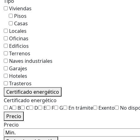
Tipo
Viviendas
Pisos
Casas
Locales
Oficinas
Edificios
Terrenos
Naves industriales
Garajes
Hoteles
Trasteros
Certificado energético
Certificado energético
A
B
C
D
E
F
G
En trámite
Exento
No disp
Precio
Precio