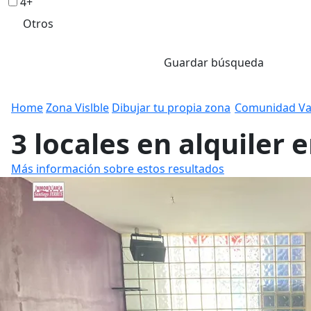
4+
Otros
Guardar búsqueda
Home
Zona Vislble
Dibujar tu propia zona
Comunidad Va
3 locales en alquiler 
Más información sobre estos resultados