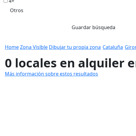
4+
Otros
Guardar búsqueda
Home
Zona Vislble
Dibujar tu propia zona
Cataluña
Giro
0 locales en alquiler 
Más información sobre estos resultados