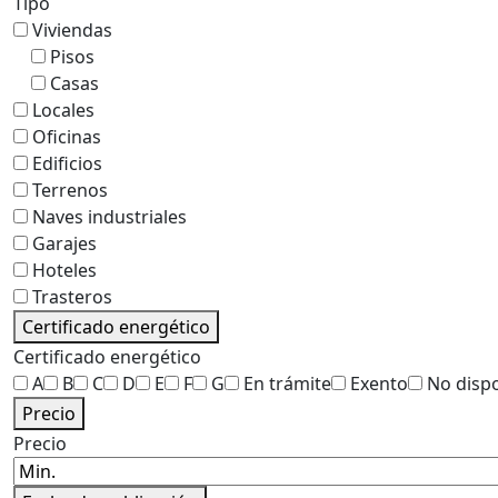
Tipo
Viviendas
Pisos
Casas
Locales
Oficinas
Edificios
Terrenos
Naves industriales
Garajes
Hoteles
Trasteros
Certificado energético
Certificado energético
A
B
C
D
E
F
G
En trámite
Exento
No disp
Precio
Precio