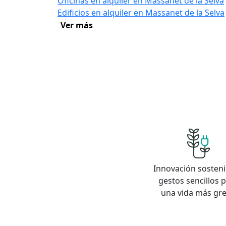
Oficinas en alquiler en Massanet de la Selva
Edificios en alquiler en Massanet de la Selva
Ver más
Innovación sosteni
gestos sencillos 
una vida más gr