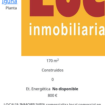
Iguña
Planta
2
170 m
Construidos
0
Et. Energética
No disponible
800 €
LOCALIA INMOBILIARIA comercializa local comercial en