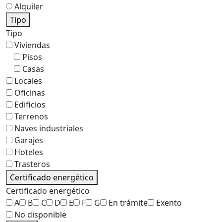
Alquiler
Tipo
Tipo
Viviendas
Pisos
Casas
Locales
Oficinas
Edificios
Terrenos
Naves industriales
Garajes
Hoteles
Trasteros
Certificado energético
Certificado energético
A
B
C
D
E
F
G
En trámite
Exento
No disponible