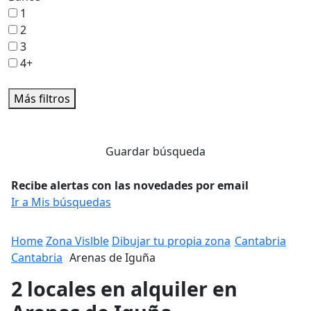
1
2
3
4+
Más filtros
Guardar búsqueda
Recibe alertas con las novedades por email
Ir a Mis búsquedas
Home
Zona Vislble
Dibujar tu propia zona
Cantabria
Cantabria
Arenas de Iguña
2 locales en alquiler en