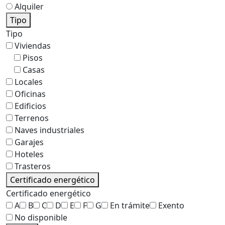
Alquiler
Tipo
Tipo
Viviendas
Pisos
Casas
Locales
Oficinas
Edificios
Terrenos
Naves industriales
Garajes
Hoteles
Trasteros
Certificado energético
Certificado energético
A
B
C
D
E
F
G
En trámite
Exento
No disponible