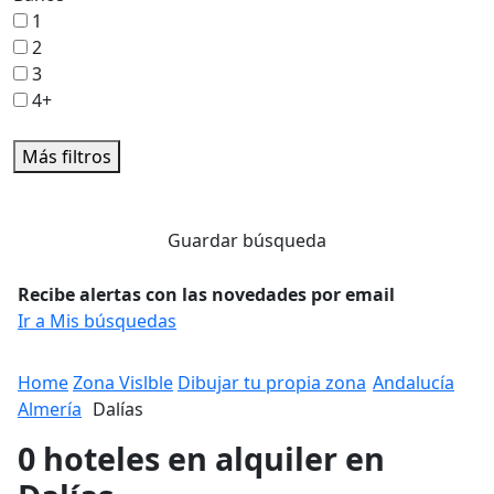
1
2
3
4+
Más filtros
Guardar búsqueda
Recibe alertas con las novedades por email
Ir a Mis búsquedas
Home
Zona Vislble
Dibujar tu propia zona
Andalucía
Almería
Dalías
0 hoteles en alquiler en