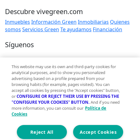
Descubre vivegreen.com
Inmuebles
Información Green
Inmobiliarias
Quienes
somos
Servicios Green
Te ayudamos
Financiación
Síguenos
Contacto
This website may use its own and third-party cookies for
hola@vivegreen.com
analytical purposes, and to show you personalized
advertising based on a profile prepared from your
browsing habits (for example, pages visited). You can
accept all cookies by pressing the "Accept cookies" button,
or
CONFIGURE OR REJECT THEIR USE BY PRESSING THE
"CONFIGURE YOUR COOKIES" BUTTON.
And if you need
more information, you can consult our
Política de
Aviso Legal
Cookies
Condiciones de uso
Politica de privacidad
Política de cookies
Reject All
Accept Cookies
Accesibilidad