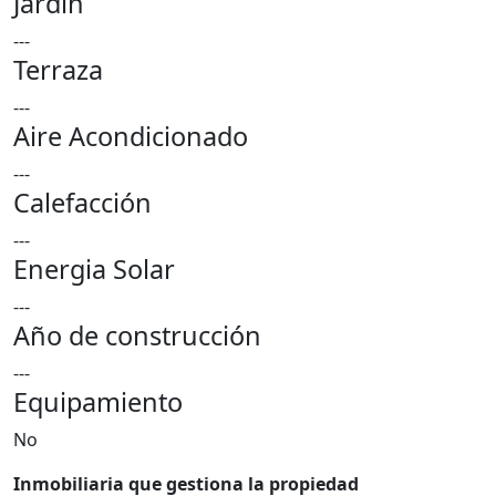
Jardin
---
Terraza
---
Aire Acondicionado
---
Calefacción
---
Energia Solar
---
Año de construcción
---
Equipamiento
No
Inmobiliaria que gestiona la propiedad