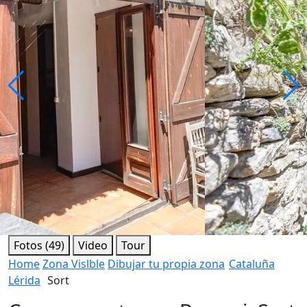
Fotos (49)
Video
Tour
Home
Zona Vislble
Dibujar tu propia zona
Cataluña
Lérida
Sort