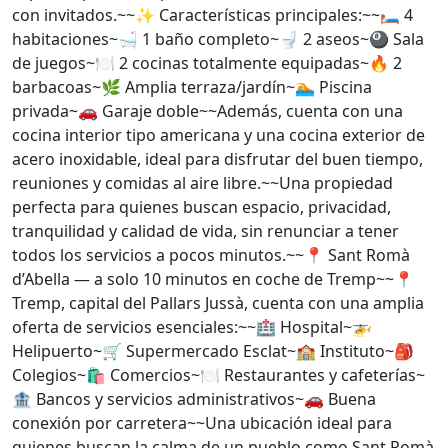
con invitados.~~✨ Características principales:~~🛏️ 4
habitaciones~🛁 1 baño completo~🚽 2 aseos~🎱 Sala
de juegos~🍽️ 2 cocinas totalmente equipadas~🔥 2
barbacoas~🌿 Amplia terraza/jardín~🏊 Piscina
privada~🚗 Garaje doble~~Además, cuenta con una
cocina interior tipo americana y una cocina exterior de
acero inoxidable, ideal para disfrutar del buen tiempo,
reuniones y comidas al aire libre.~~Una propiedad
perfecta para quienes buscan espacio, privacidad,
tranquilidad y calidad de vida, sin renunciar a tener
todos los servicios a pocos minutos.~~📍 Sant Romà
d’Abella — a solo 10 minutos en coche de Tremp~~📍
Tremp, capital del Pallars Jussà, cuenta con una amplia
oferta de servicios esenciales:~~🏥 Hospital~🚁
Helipuerto~🛒 Supermercado Esclat~🏫 Instituto~🎒
Colegios~🛍️ Comercios~🍽️ Restaurantes y cafeterías~
🏦 Bancos y servicios administrativos~🚗 Buena
conexión por carretera~~Una ubicación ideal para
quienes buscan la calma de un pueblo como Sant Romà