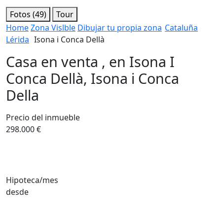
Fotos (49)
Tour
Home
Zona Vislble
Dibujar tu propia zona
Cataluña
Lérida
Isona i Conca Dellà
Casa en venta , en Isona I
Conca Dellà, Isona i Conca
Della
Precio del inmueble
298.000 €
Hipoteca/mes
desde