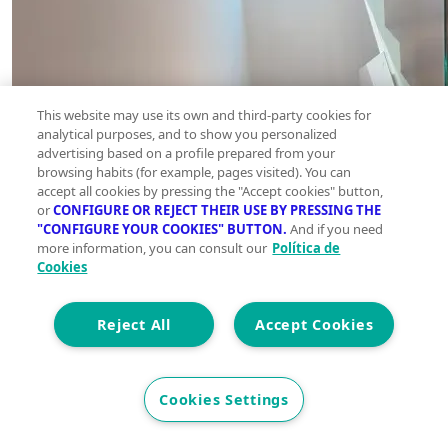
This website may use its own and third-party cookies for
analytical purposes, and to show you personalized
advertising based on a profile prepared from your
browsing habits (for example, pages visited). You can
accept all cookies by pressing the "Accept cookies" button,
or
CONFIGURE OR REJECT THEIR USE BY PRESSING THE
"CONFIGURE YOUR COOKIES" BUTTON.
And if you need
more information, you can consult our
Política de
Cookies
Reject All
Accept Cookies
Cookies Settings