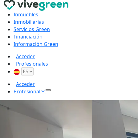
Inmuebles
Inmobiliarias
Servicios Green
Financiación
Información Green
Acceder
Profesionales
Acceder
Profesionales