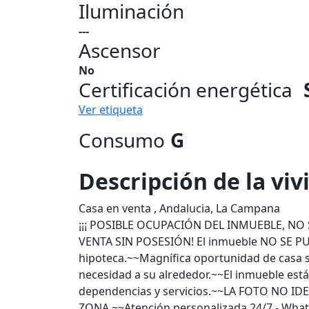
Iluminación
---
Ascensor
No
Certificación energética
Ver etiqueta
Consumo
G
Descripción de la vi
Casa en venta , Andalucia, La Campana
¡¡¡ POSIBLE OCUPACIÓN DEL INMUEBLE, NO 
VENTA SIN POSESIÓN! El inmueble NO SE P
hipoteca.~~Magnífica oportunidad de casa si
necesidad a su alrededor.~~El inmueble está
dependencias y servicios.~~LA FOTO NO ID
ZONA.~~Atención personalizada 24/7 - WhatsAp