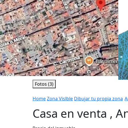
Fotos (3)
Home
Zona Vislble
Dibujar tu propia zona
A
Casa en venta , 