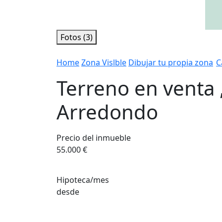
Fotos (3)
Home
Zona Vislble
Dibujar tu propia zona
C
Terreno en venta 
Arredondo
Precio del inmueble
55.000 €
Hipoteca/mes
desde