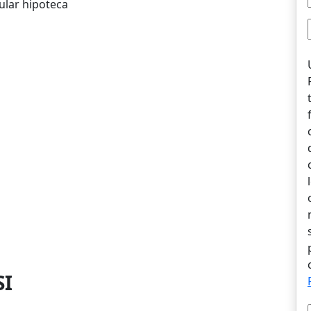
ular hipoteca
SI