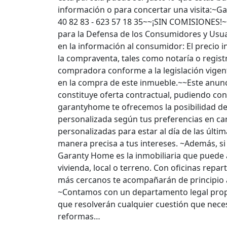
información o para concertar una visita:~
40 82 83 - 623 57 18 35~~¡SIN COMISIONES!~
para la Defensa de los Consumidores y Usua
en la información al consumidor: El precio 
la compraventa, tales como notaría o regist
compradora conforme a la legislación vigen
en la compra de este inmueble.~~Este anunc
constituye oferta contractual, pudiendo co
garantyhome te ofrecemos la posibilidad de
personalizada según tus preferencias en cara
personalizadas para estar al día de las últ
manera precisa a tus intereses. ~Además, si
Garanty Home es la inmobiliaria que puede a
vivienda, local o terreno. Con oficinas repar
más cercanos te acompañarán de principio a 
~Contamos con un departamento legal prop
que resolverán cualquier cuestión que necesi
reformas…