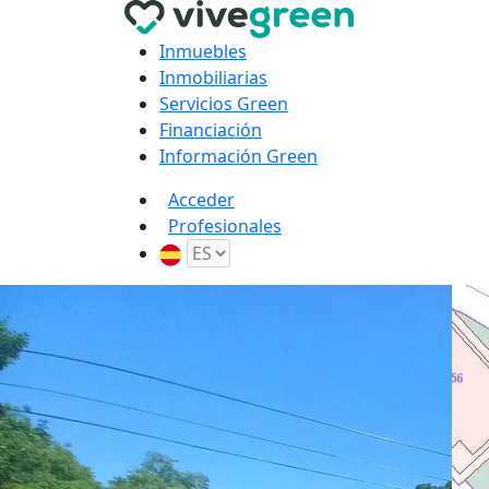
Inmuebles
Inmobiliarias
Servicios Green
Financiación
Información Green
Acceder
Profesionales