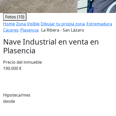
Fotos (10)
Home
Zona Vislble
Dibujar tu propia zona
Extremadura
Cáceres
Plasencia
La Ribera - San Lázaro
Nave Industrial en venta en
Plasencia
Precio del inmueble
190.000 €
Hipoteca/mes
desde