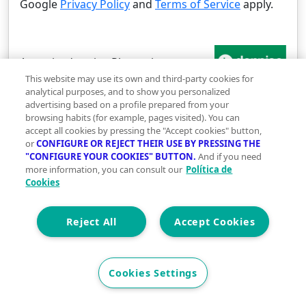
Google
Privacy Policy
and
Terms of Service
apply.
Agencia:
donpiso Plasencia
This website may use its own and third-party cookies for
analytical purposes, and to show you personalized
Ver más inmuebles de la agencia
advertising based on a profile prepared from your
browsing habits (for example, pages visited). You can
accept all cookies by pressing the "Accept cookies" button,
or
CONFIGURE OR REJECT THEIR USE BY PRESSING THE
"CONFIGURE YOUR COOKIES" BUTTON.
And if you need
Industriales en venta
more information, you can consult our
Política de
similares
Cookies
Reject All
Accept Cookies
Cookies Settings