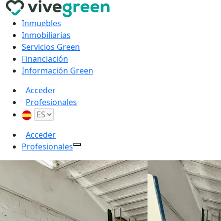
Inmuebles
Inmobiliarias
Servicios Green
Financiación
Información Green
Acceder
Profesionales
Acceder
Profesionales