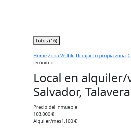
Fotos (16)
Home
Zona Vislble
Dibujar tu propia zona
C
Jerónimo
Local en alquiler/
Salvador, Talavera
Precio del inmueble
103.000 €
Alquiler/mes
1.100 €