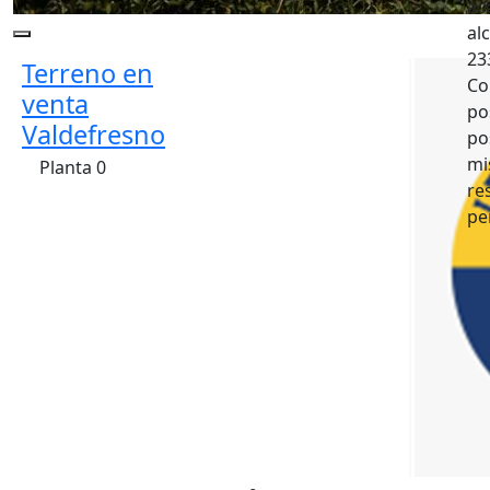
ac
al
23
Terreno en
Co
venta
po
Valdefresno
po
mi
Planta 0
re
pe