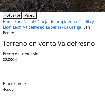
Fotos (6)
Video
Home
Zona Vislble
Dibujar tu propia zona
Castilla y
León
León
Valdefresno
La Serna - La Granja
San
Benito
Terreno en venta Valdefresno
Precio del inmueble
82.000 €
Hipoteca/mes
desde