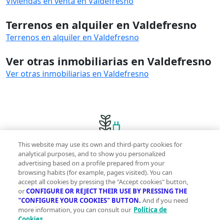
Viviendas en venta en Valdefresno
Terrenos en alquiler en Valdefresno
Terrenos en alquiler en Valdefresno
Ver otras inmobiliarias en Valdefresno
Ver otras inmobiliarias en Valdefresno
This website may use its own and third-party cookies for
Innovación sostenible y gestos sencillos para una
analytical purposes, and to show you personalized
advertising based on a profile prepared from your
vida más green
browsing habits (for example, pages visited). You can
accept all cookies by pressing the "Accept cookies" button,
or
CONFIGURE OR REJECT THEIR USE BY PRESSING THE
"CONFIGURE YOUR COOKIES" BUTTON.
And if you need
more information, you can consult our
Política de
Cookies