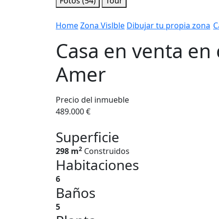
Fotos (54)
Tour
Home
Zona Vislble
Dibujar tu propia zona
C
Casa en venta en c
Amer
Precio del inmueble
489.000 €
Superficie
2
298 m
Construidos
Habitaciones
6
Baños
5