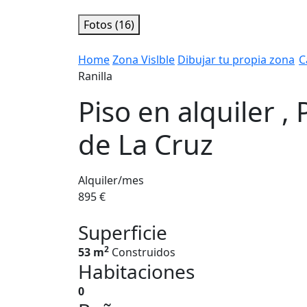
Fotos (16)
Home
Zona Vislble
Dibujar tu propia zona
C
Ranilla
Piso en alquiler , 
de La Cruz
Alquiler/mes
895 €
Superficie
2
53 m
Construidos
Habitaciones
0