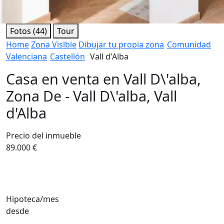
Fotos (44)
Tour
Home
Zona Vislble
Dibujar tu propia zona
Comunidad
Valenciana
Castellón
Vall d'Alba
Casa en venta en Vall D\'alba,
Zona De - Vall D\'alba, Vall
d'Alba
Precio del inmueble
89.000 €
Hipoteca/mes
desde