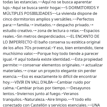
todas las estancias.~~Aquí no se busca aparentar
lujo.~Aquí se busca sentir hogar.~~5 DORMITORIOS Y
MÚLTIPLES POSIBILIDADES~~La vivienda dispone de
cinco dormitorios amplios y versátiles.~~Perfectos
para:~• familia.~• invitados.~• despacho privado.~•
estudio creativo.~• zona de lectura o relax.~~Espacios
reales.~Sin metros desperdiciados.~~EL ENCANTO DE
LO IMPERFECTO~El baño conserva su estética original
de los años 7Os provenzal.~Y eso, bien entendido, tiene
muchísimo valor.~~Porque hoy todo tiende a parecer
igual.~Y aquí todavía existe identidad.~~Esta propiedad
permite:~• conservar elementos originales.~• actualizar
materiales.~• crear un proyecto elegante sin perder
esencia.~~Eso es exactamente lo difícil de encontrar
hoy.~~VIVIR EN VALL D’ALBA~~Cambiar ruido por
calma.~Cambiar prisas por tiempo.~~Desayunos
lentos.~Inviernos junto al fuego.~Veranos
tranquilos.~Naturaleza.~Aire limpio.~~Y todo ello
conectado con Castellón y servicios esenciales.~~UNA