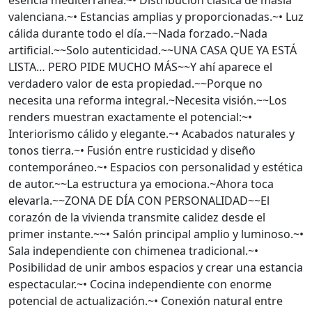
esencia mediterránea.~• Distribución clásica de masía
valenciana.~• Estancias amplias y proporcionadas.~• Luz
cálida durante todo el día.~~Nada forzado.~Nada
artificial.~~Solo autenticidad.~~UNA CASA QUE YA ESTÁ
LISTA… PERO PIDE MUCHO MÁS~~Y ahí aparece el
verdadero valor de esta propiedad.~~Porque no
necesita una reforma integral.~Necesita visión.~~Los
renders muestran exactamente el potencial:~•
Interiorismo cálido y elegante.~• Acabados naturales y
tonos tierra.~• Fusión entre rusticidad y diseño
contemporáneo.~• Espacios con personalidad y estética
de autor.~~La estructura ya emociona.~Ahora toca
elevarla.~~ZONA DE DÍA CON PERSONALIDAD~~El
corazón de la vivienda transmite calidez desde el
primer instante.~~• Salón principal amplio y luminoso.~•
Sala independiente con chimenea tradicional.~•
Posibilidad de unir ambos espacios y crear una estancia
espectacular.~• Cocina independiente con enorme
potencial de actualización.~• Conexión natural entre