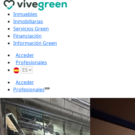
Inmuebles
Inmobiliarias
Servicios Green
Financiación
Información Green
Acceder
Profesionales
Acceder
Profesionales