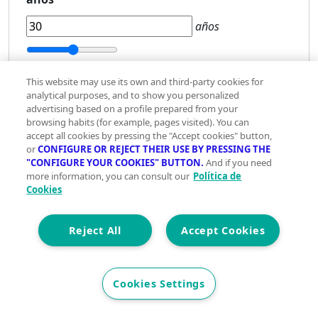
años
5 años
40 años
This website may use its own and third-party cookies for
Tipo
analytical purposes, and to show you personalized
advertising based on a profile prepared from your
de
browsing habits (for example, pages visited). You can
interés
accept all cookies by pressing the "Accept cookies" button,
or
CONFIGURE OR REJECT THEIR USE BY PRESSING THE
Fijo
"CONFIGURE YOUR COOKIES" BUTTON.
And if you need
Variable
more information, you can consult our
Política de
Cookies
-
%
Reject All
Accept Cookies
+
Estado del inmueble
Cookies Settings
Segunda mano
Obra nueva