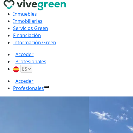
Inmuebles
Inmobiliarias
Servicios Green
Financiación
Información Green
Acceder
Profesionales
Acceder
Profesionales