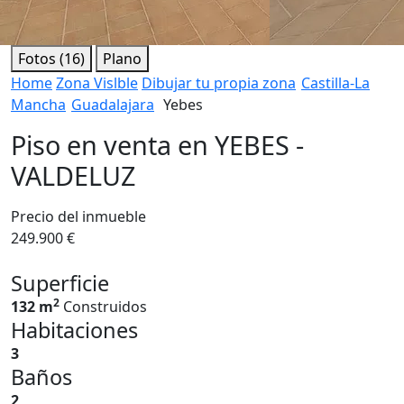
Fotos (16)
Plano
Home
Zona Vislble
Dibujar tu propia zona
Castilla-La
Mancha
Guadalajara
Yebes
Piso en venta en YEBES -
VALDELUZ
Precio del inmueble
249.900 €
Superficie
2
132 m
Construidos
Habitaciones
3
Baños
2