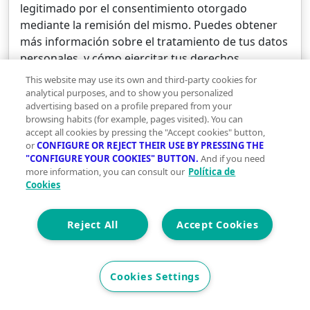
legitimado por el consentimiento otorgado
mediante la remisión del mismo. Puedes obtener
más información sobre el tratamiento de tus datos
personales, y cómo ejercitar tus derechos,
consultando nuestra
Política de Privacidad
.
This website may use its own and third-party cookies for
analytical purposes, and to show you personalized
advertising based on a profile prepared from your
He leído y acepto la
Política de Privacidad para
browsing habits (for example, pages visited). You can
accept all cookies by pressing the "Accept cookies" button,
Usuarios
or
CONFIGURE OR REJECT THEIR USE BY PRESSING THE
"CONFIGURE YOUR COOKIES" BUTTON.
And if you need
more information, you can consult our
Política de
He leído y acepto las
Condiciones de Uso para
Cookies
Usuarios
Reject All
Accept Cookies
Adicionalmente, autorizo a UCI SPPI para que
comunique mis datos personales a Unión de
Créditos Inmobiliarios SA EFC (UCI) para que me
Cookies Settings
facilite información sobre productos y servicios de
financiación, y conocer mi valoración sobre los